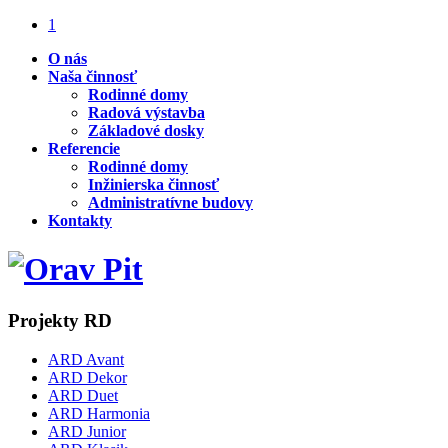
1
O nás
Naša činnosť
Rodinné domy
Radová výstavba
Základové dosky
Referencie
Rodinné domy
Inžinierska činnosť
Administratívne budovy
Kontakty
Projekty RD
ARD Avant
ARD Dekor
ARD Duet
ARD Harmonia
ARD Junior